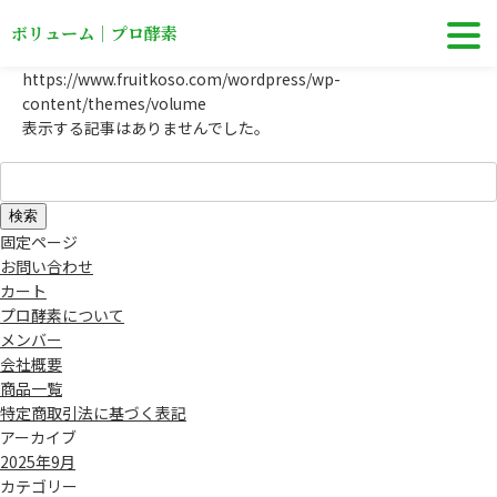
ボリューム｜プロ酵素
https://www.fruitkoso.com/wordpress/wp-
content/themes/volume
表示する記事はありませんでした。
検
索:
固定ページ
お問い合わせ
カート
プロ酵素について
メンバー
会社概要
商品一覧
特定商取引法に基づく表記
アーカイブ
2025年9月
カテゴリー